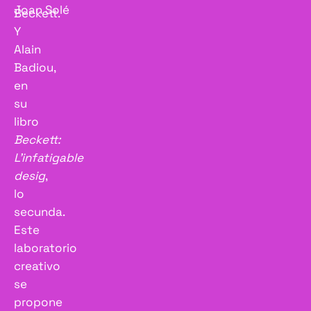
Joan Solé
Beckett.
Y
Alain
Badiou,
en
su
libro
Beckett:
L’infatigable
desig
,
lo
secunda.
Este
laboratorio
creativo
se
propone