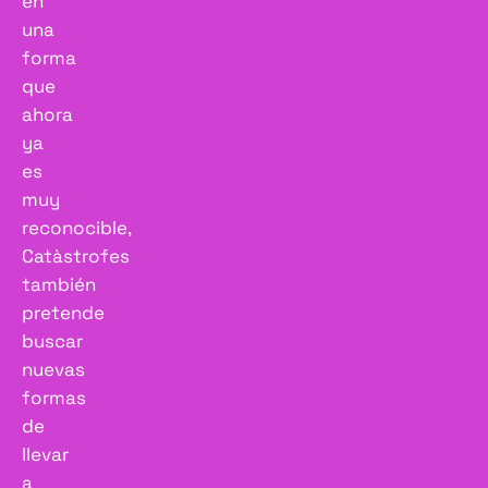
en
una
forma
que
ahora
ya
es
muy
reconocible,
Catàstrofes
también
pretende
buscar
nuevas
formas
de
llevar
a