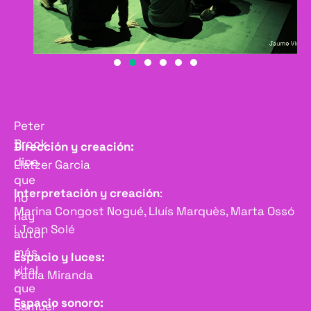
Peter
Brook
Dirección y creación:
dice
Llàtzer Garcia
que
Interpretación y creación
:
no
Marina Congost Nogué, Lluís Marquès, Marta Ossó
hay
i Joan Solé
autor
más
Espacio y luces:
vital
Paula Miranda
que
Espacio sonoro:
Samuel