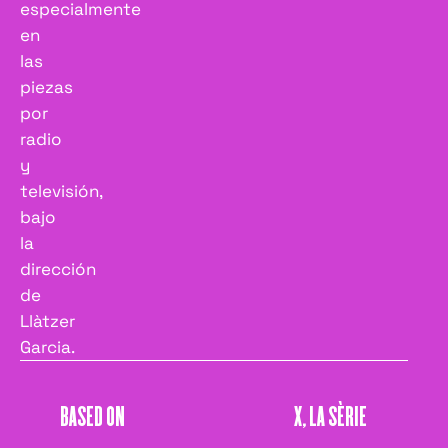
especialmente
en
las
piezas
por
radio
y
televisión,
bajo
la
dirección
de
Llàtzer
Garcia.
BASED ON
X, LA SÈRIE