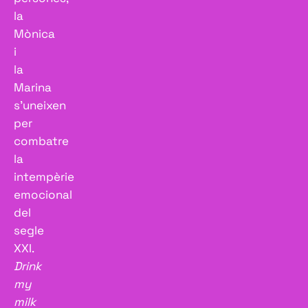
la
Mònica
i
la
Marina
s’uneixen
per
combatre
la
intempèrie
emocional
del
segle
XXI.
Drink
my
milk