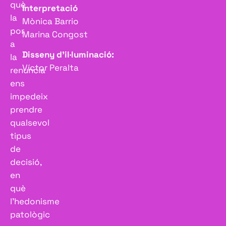
què
Interpretació
la
Mònica Barrio
por
Marina Congost
a
Disseny d’il·luminació:
la
Víctor Peralta
renuncia
ens
impedeix
prendre
qualsevol
tipus
de
decisió,
en
què
l’hedonisme
patològic