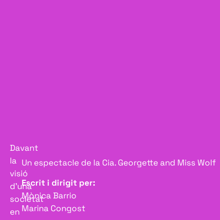
Davant
la
Un espectacle de la Cia. Georgette and Miss Wolf
visió
Escrit i dirigit per:
d’una
Mònica Barrio
societat
Marina Congost
en