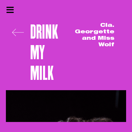
DRINK
Cia.
Georgette
and Miss
MY
Wolf
MILK